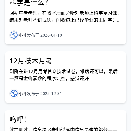
科学是什么？
回初中看老师，在教室后面旁听刘老师上科学复习课，
结果刘老师不讲武德，问我边上已经毕业的王同学：
“科学是什么？”"额……“他当着七年级同学的面，紧忙
掏出了手机…… 刚刚信息课学的：
小叶
发布于 2026-01-10
f=open("position.txt","r") x=[0] y=[0] lg=0 for line in
f.re
12月技术月考
刚刚在讲12月月考信息技术试卷，难度还可以，最后
一题是金蝉素数的程序填空，感觉还好
小叶
发布于 2025-12-31
呜呼！
就在刚才，信息技术老师说高中信息最难的部分——