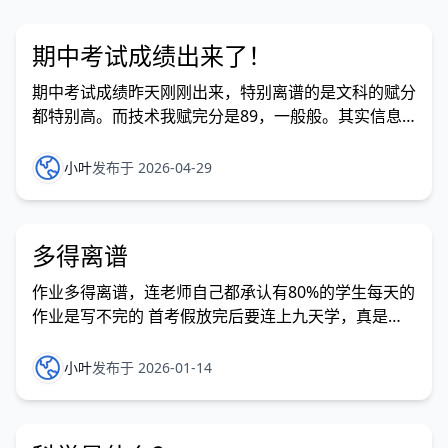
期中考试成绩出来了！
期中考试成绩昨天刚刚出来，特别离谱的是文科的赋分
都特别高。而技术我赋完分是89，一般般。其实信息
技术还挺难的~
小叶
发布于 2026-04-29
多得离谱
作业多得离谱，连老师自己都承认有80%的学生每天的
作业是写不完的 首考假放完后要连上九天学，真是身
心俱疲 刚刚信息课学的： f=open("position.txt","r")
x=[0] y=[0] for line in f.readlines():
小叶
发布于 2026-01-14
a=int(line.strip().spl